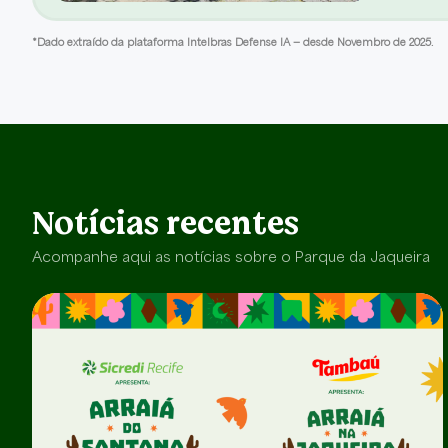
*Dado extraído da plataforma Intelbras Defense IA — desde Novembro de 2025. 
Notícias recentes
Acompanhe aqui as notícias sobre o Parque da Jaqueira