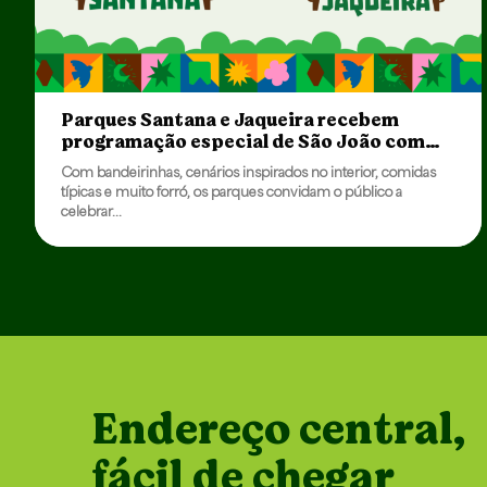
Parques Santana e Jaqueira recebem
programação especial de São João com
forró, quadrilhas e atividades para toda a
Com bandeirinhas, cenários inspirados no interior, comidas
família
típicas e muito forró, os parques convidam o público a
celebrar...
Endereço central,
fácil de chegar