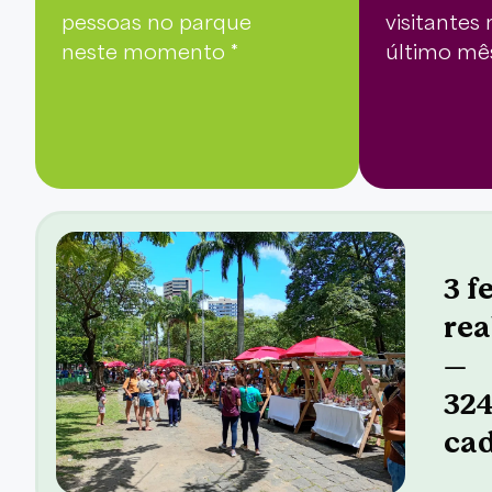
pessoas no parque
visitantes
neste momento *
último mê
3 f
rea
—
324
ca