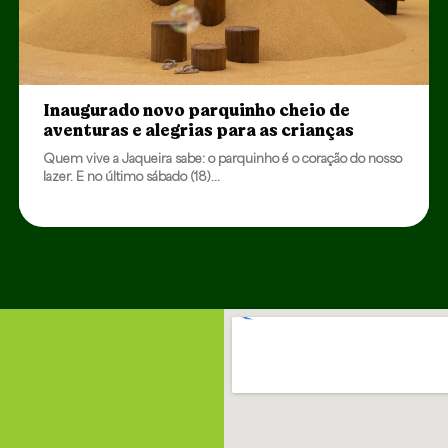
Inaugurado novo parquinho cheio de
aventuras e alegrias para as crianças
Quem vive a Jaqueira sabe: o parquinho é o coração do nosso
lazer. E no último sábado (18)...