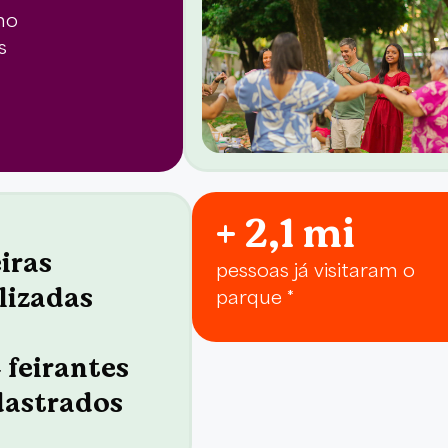
 no
s
+ 2,1 mi
eiras
pessoas já visitaram o
lizadas
parque *
 feirantes
dastrados